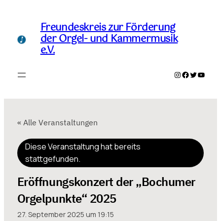
Freundeskreis zur Förderung
der Orgel- und Kammermusik
e.V.
Instagram
Facebook
Twitter
YouTu
« Alle Veranstaltungen
Diese Veranstaltung hat bereits
stattgefunden.
Eröffnungskonzert der „Bochumer
Orgelpunkte“ 2025
27. September 2025 um 19:15